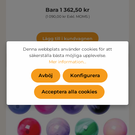
Bara 1 362,50 kr
(1 090,00 kr Exkl. MOMS )
Lägg till i kundvagnen
Denna webbplats använder cookies för att
säkerställa bästa möjliga upplevelse.
Mer information...
Avböj
Konfigurera
Acceptera alla cookies