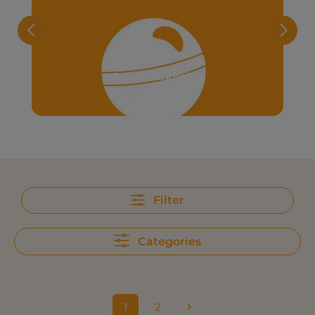
Gymnastikbollar
Filter
Categories
1
2
Sida
Sida