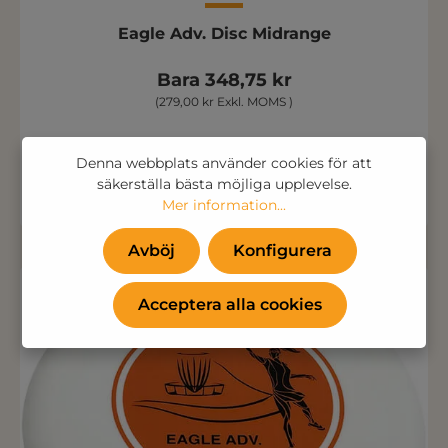
Eagle Adv. Disc Midrange
Bara 348,75 kr
(279,00 kr Exkl. MOMS )
Denna webbplats använder cookies för att
Lägg till i kundvagnen
säkerställa bästa möjliga upplevelse.
Mer information...
Avböj
Konfigurera
Acceptera alla cookies