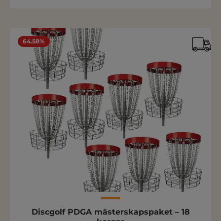
64.58%
Discgolf PDGA mästerskapspaket – 18