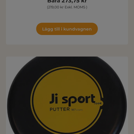
Bara 273,75 kr
(219,00 kr Exkl. MOMS )
Lägg till i kundvagnen