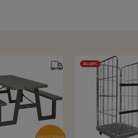
34.48%
MÄNGDRABA