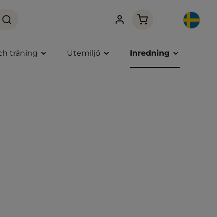
Varukorgen innehåller
ch träning
Utemiljö
Inredning