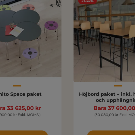
21.34%
nito Space paket
Höjbord paket – inkl. 
och upphängni
ra 33 625,00 kr
Bara 37 600,00
 900,00 kr Exkl. MOMS )
(30 080,00 kr Exkl. MO