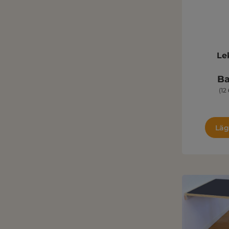
Le
Ba
(12
Läg