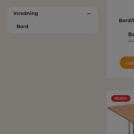
Inredning
Bord/
Bord
Ba
(3 
Läg
30.95%