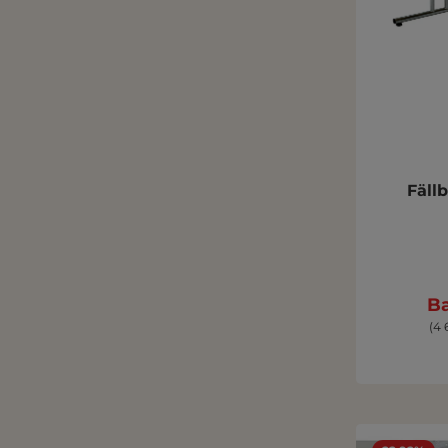
Fäll
Ba
(4 