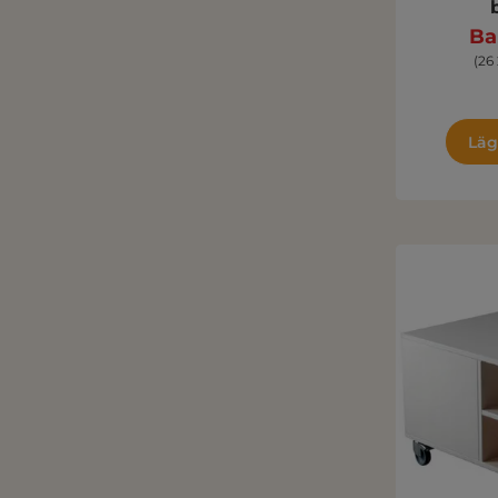
Ba
(26
Läg