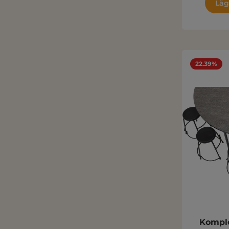
Läg
22.39%
Komple