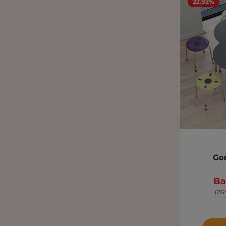
22.92%
Ge
Ba
(26