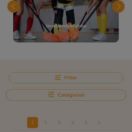
Innebandyklubba
Filter
Categories
1
2
3
4
5
Sida
Sida
Sida
Sida
Sida