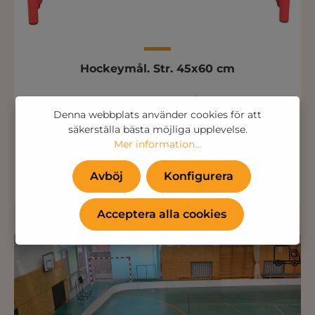
Hockeymål. Str. 45x60 cm
Bara 1 073,75 kr
Denna webbplats använder cookies för att
(859,00 kr Exkl. MOMS )
säkerställa bästa möjliga upplevelse.
Mer information...
Lägg till i kundvagnen
Avböj
Konfigurera
Acceptera alla cookies