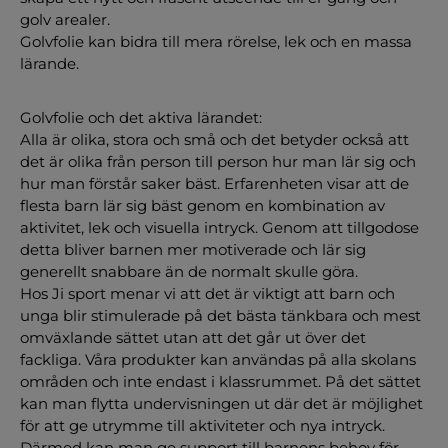
golv arealer.
Golvfolie kan bidra till mera rörelse, lek och en massa
lärande.
Golvfolie och det aktiva lärandet:
Alla är olika, stora och små och det betyder också att
det är olika från person till person hur man lär sig och
hur man förstår saker bäst. Erfarenheten visar att de
flesta barn lär sig bäst genom en kombination av
aktivitet, lek och visuella intryck. Genom att tillgodose
detta bliver barnen mer motiverade och lär sig
generellt snabbare än de normalt skulle göra.
Hos Ji sport menar vi att det är viktigt att barn och
unga blir stimulerade på det bästa tänkbara och mest
omväxlande sättet utan att det går ut över det
fackliga. Våra produkter kan användas på alla skolans
områden och inte endast i klassrummet. På det sättet
kan man flytta undervisningen ut där det är möjlighet
för att ge utrymme till aktiviteter och nya intryck.
Därmed kan man ge support till barnens behov för