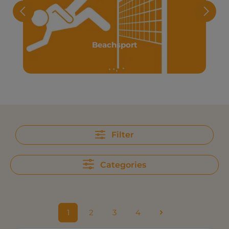
Beachsport
Filter
Categories
1
2
3
4
Sida
Sida
Sida
Sida