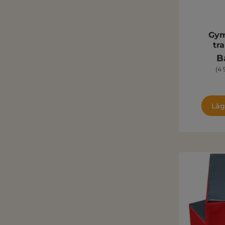
Gym
tra
B
(4 
Läg