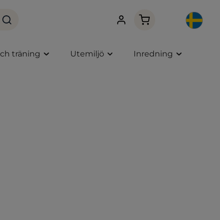
Varukorgen innehåller
och träning
Utemiljö
Inredning