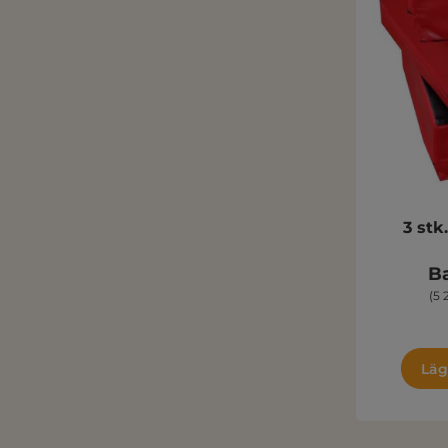
3 stk
Ba
(5 
Läg