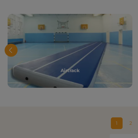
Airtrack
1
2
Sida
Sid