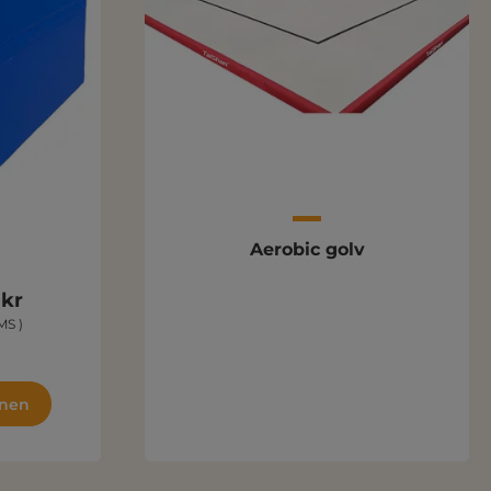
Aerobic golv
 kr
MS )
gnen