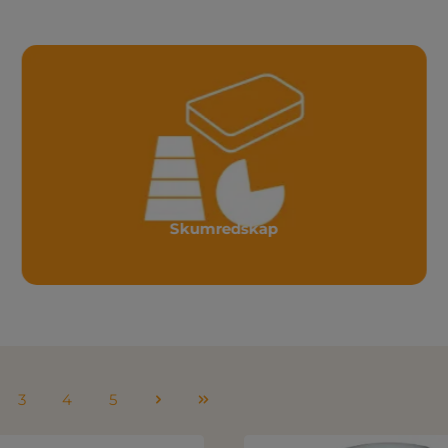
Skumredskap
3
4
5
a
Sida
Sida
Sida