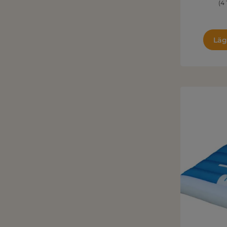
(4
Läg