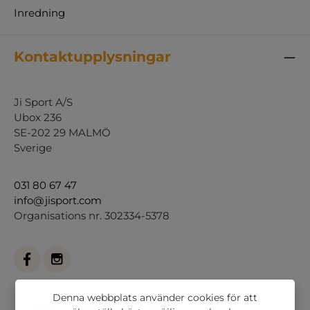
Inredning
Kontaktupplysningar
Ji Sport A/S
Ubox 236
SE-202 29 MALMÖ
Sverige
031 80 67 47
info@jisport.com
Organisations nr. 302334-5378
Denna webbplats använder cookies för att