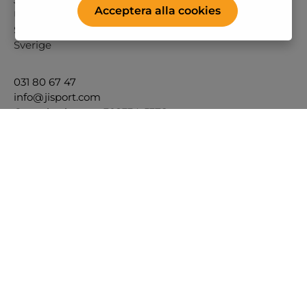
Acceptera alla cookies
Ubox 236
SE-202 29 MALMÖ
Sverige
031 80 67 47
info@jisport.com
Organisations nr. 302334-5378
Eller via vårt
kontaktformulär
.