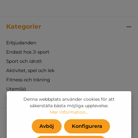
Kategorier
Erbjudanden
Endast hos Ji sport
Sport och idrott
Aktivitet, spel och lek
Fitness och träning
Utemiljö
Inredning
Denna webbplats använder cookies för att
säkerställa bästa möjliga upplevelse.
Mer information...
Kontaktupplysningar
Avböj
Konfigurera
Ji Sport A/S