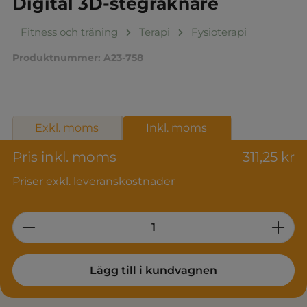
Digital 3D-stegräknare
Fitness och träning
Terapi
Fysioterapi
Produktnummer:
A23-758
Exkl. moms
Inkl. moms
Pris inkl. moms
311,25 kr
Priser exkl. leveranskostnader
Product Quantity: Enter the desired am
Lägg till i kundvagnen