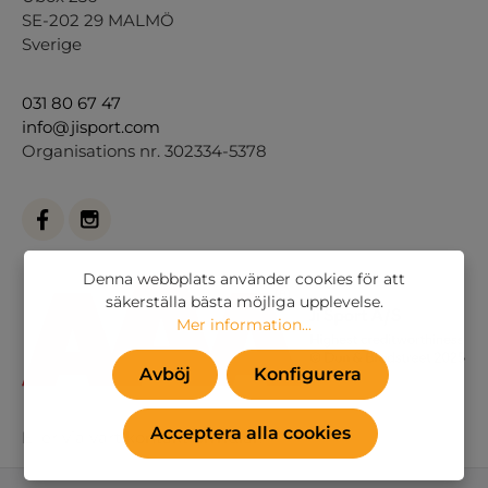
SE-202 29 MALMÖ
Sverige
031 80 67 47
info@jisport.com
Organisations nr. 302334-5378
Denna webbplats använder cookies för att
säkerställa bästa möjliga upplevelse.
Mer information...
Avböj
Konfigurera
Acceptera alla cookies
Eller via vårt
kontaktformulär
.