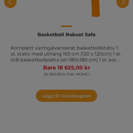
Basketball Robust Safe
Komplett varmgalvaniserat basketbollstativ. 1
st. stativ med uthäng 165 cm (120 x 120cm) 1 st.
stål basketbollplatta (str.180x180 cm) 1 st. korg
1 st. stål basketboll nät 1 st. busning och 1 st.
Bara 18 625,00 kr
skyddskudde till basketstativ. Extra
(14 900,00 kr Exkl. MOMS )
frakttilegg påberegnes
Lägg till i kundvagnen