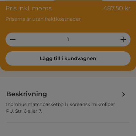
Pris inkl. moms
487,50 kr
Priserna är utan fraktkostnader
Product Quantity: Enter the desired am
Lägg till i kundvagnen
Beskrivning
Inomhus matchbasketboll i koreansk mikrofiber
PU. Str. 6 eller 7.