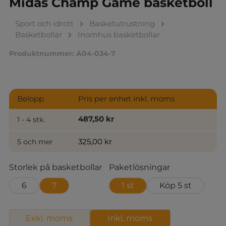
Midas Champ Game basketboll
Sport och idrott
Basketutrustning
Basketbollar
Inomhus basketbollar
Produktnummer:
A04-034-7
Belopp
Pris per enhet inkl. moms
487,50 kr
1 - 4 stk.
325,00 kr
5 och mer
Välj
Välj
Storlek på basketbollar
Paketlösningar
6
7
1 st
Köp 5 st
Exkl. moms
Inkl. moms