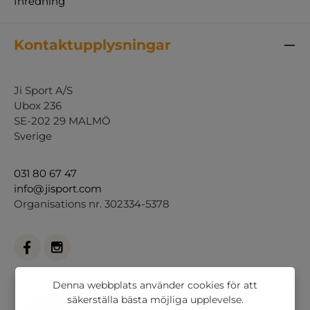
Inredning
Kontaktupplysningar
Ji Sport A/S
Ubox 236
SE-202 29 MALMÖ
Sverige
031 80 67 47
info@jisport.com
Organisations nr. 302334-5378
Denna webbplats använder cookies för att
säkerställa bästa möjliga upplevelse.