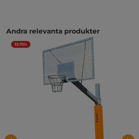
Hoppa över produktgalleri
Andra relevanta produkter
33.75%