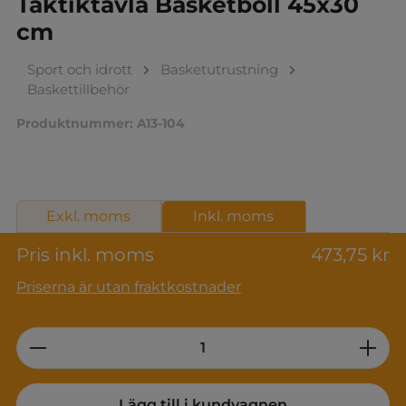
Taktiktavla Basketboll 45x30
cm
Sport och idrott
Basketutrustning
Baskettillbehör
Produktnummer:
A13-104
Exkl. moms
Inkl. moms
Pris inkl. moms
473,75 kr
Priserna är utan fraktkostnader
Product Quantity: Enter the desired am
Lägg till i kundvagnen