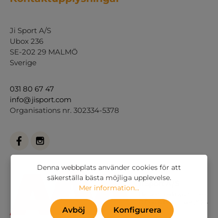
Ji Sport A/S
Ubox 236
SE-202 29 MALMÖ
Sverige
031 80 67 47
info@jisport.com
Organisations nr. 302334-5378
Denna webbplats använder cookies för att
säkerställa bästa möjliga upplevelse.
Mer information...
Avböj
Konfigurera