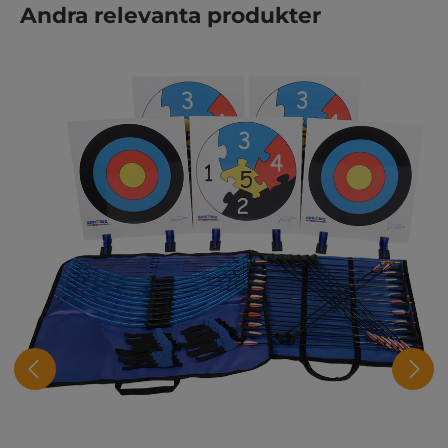
Hoppa över produktgalleri
Andra relevanta produkter