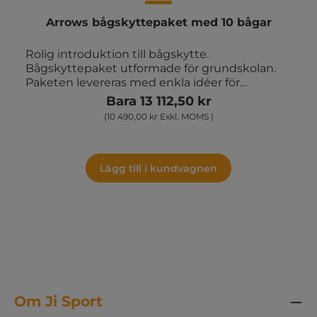
Arrows bågskyttepaket med 10 bågar
Rolig introduktion till bågskytte.
Bågskyttepaket utformade för grundskolan.
Paketen levereras med enkla idéer för
aktiviteter och tävlingar som kan användas på
Bara 13 112,50 kr
idrottslektioner, ämnesövergripande och i
(10 490,00 kr Exkl. MOMS )
fritidsverksamhet m.m. Levereras med
armskydd, instruktionshäfte och väska. Paket
med 10 bågar, 30 pilar med sugkopp och 5
måltavlor med fötter.
Lägg till i kundvagnen
Om Ji Sport