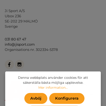
Ji Sport A/S
Ubox 236
SE-202 29 MALMÖ
Sverige
031 80 67 47
info@jisport.com
Organisations nr. 302334-5378
Denna webbplats använder cookies för att
säkerställa bästa möjliga upplevelse.
Mer information...
Avböj
Konfigurera