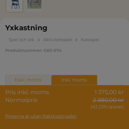
Yxkastning
Spel och lek
Aktivitetsspel
Kastspel
Produktnummer:
G60-074
Exkl. moms
Inkl. moms
Pris inkl. moms
1 375,00 kr
Normalpris
2 380,00 kr
(42.23% sparat)
Priserna är utan fraktkostnader