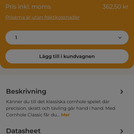
Pris inkl. moms
362,50 kr
Priserna är utan fraktkostnader
Product Quantity: Enter the desired am
Lägg till i kundvagnen
Beskrivning
Känner du till det klassiska cornhole spelet där
precision, skratt och tävling går hand i hand. Med
Cornhole Classic får du…
Mer
Datasheet