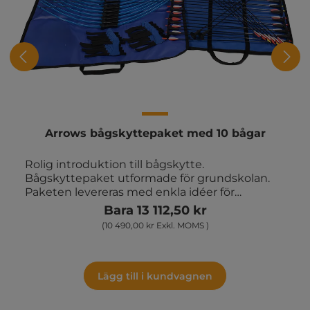
Arrows bågskyttepaket med 10 bågar
Rolig introduktion till bågskytte.
Bågskyttepaket utformade för grundskolan.
Paketen levereras med enkla idéer för
aktiviteter och tävlingar som kan användas på
Bara 13 112,50 kr
idrottslektioner, ämnesövergripande och i
(10 490,00 kr Exkl. MOMS )
fritidsverksamhet m.m. Levereras med
armskydd, instruktionshäfte och väska. Paket
med 10 bågar, 30 pilar med sugkopp och 5
måltavlor med fötter.
Lägg till i kundvagnen