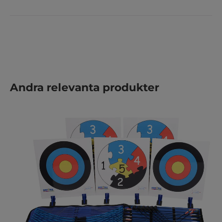
Hoppa över produktgalleri
Andra relevanta produkter