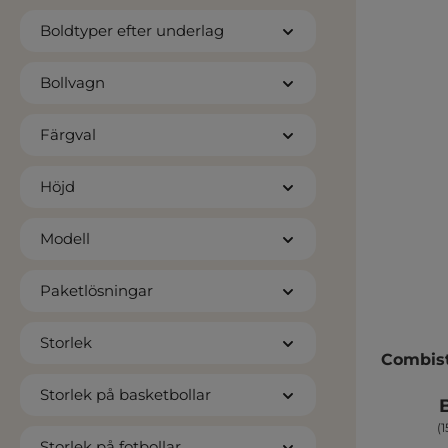
Boldtyper efter underlag
Bollvagn
Färgval
Höjd
Modell
Paketlösningar
Storlek
Combis
Storlek på basketbollar
(
Storlek på fotbollar