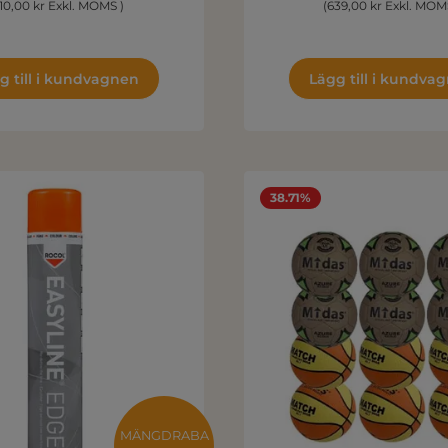
10,00 kr Exkl. MOMS )
(639,00 kr Exkl. MOM
g till i kundvagnen
Lägg till i kundva
38.71%
MÄNGDRABA