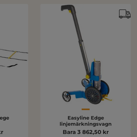
tege
Easyline Edge
linjemärkningsvagn
kr
Bara 3 862,50 kr