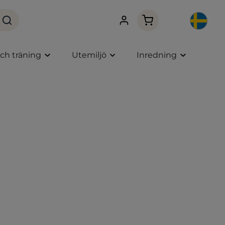
Varukorgen innehåller
och träning
Utemiljö
Inredning