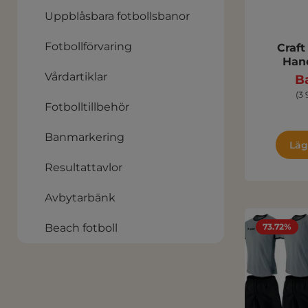
Uppblåsbara fotbollsbanor
Fotbollförvaring
Craft
Hand
Vårdartiklar
Ba
(3 
Fotbolltillbehör
Banmarkering
Läg
Resultattavlor
Avbytarbänk
73.72%
Beach fotboll