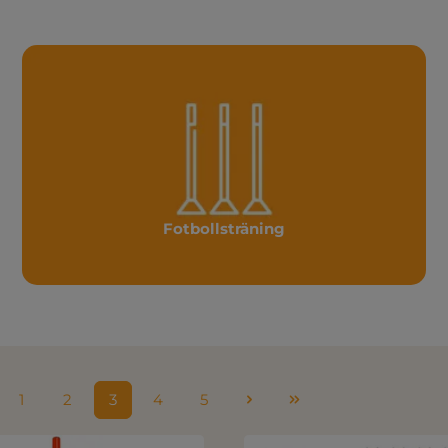
Fotbollsträning
1
2
3
4
5
Sida
Sida
Sida
Sida
Sida