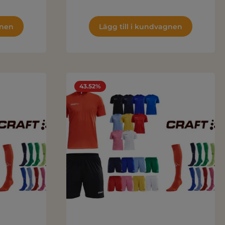
gnen
Lägg till i kundvagnen
43.52%