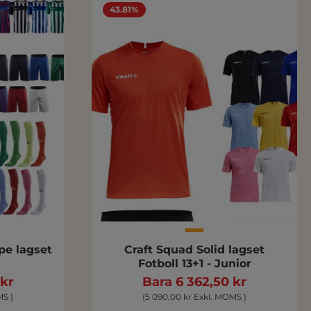
43.81%
ipe lagset
Craft Squad Solid lagset
Fotboll 13+1 - Junior
 kr
Bara 6 362,50 kr
MS )
(5 090,00 kr Exkl. MOMS )