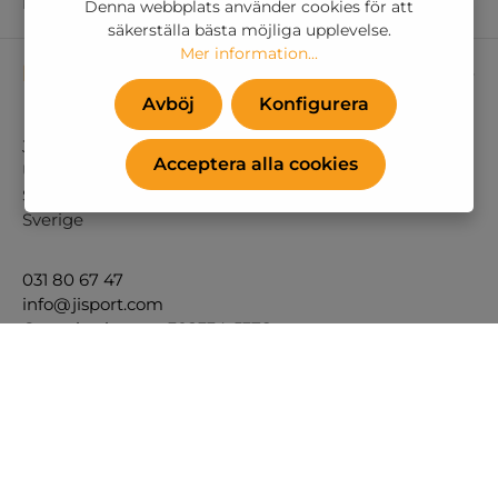
Inredning
Denna webbplats använder cookies för att
säkerställa bästa möjliga upplevelse.
Mer information...
Kontaktupplysningar
Avböj
Konfigurera
Ji Sport A/S
Acceptera alla cookies
Ubox 236
SE-202 29 MALMÖ
Sverige
031 80 67 47
info@jisport.com
Organisations nr. 302334-5378