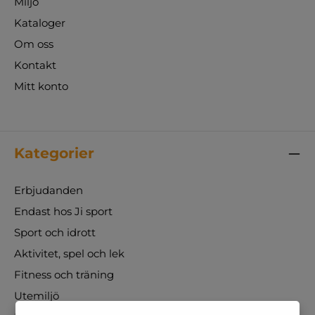
Miljö
Kataloger
Om oss
Kontakt
Mitt konto
Kategorier
Erbjudanden
Endast hos Ji sport
Sport och idrott
Aktivitet, spel och lek
Fitness och träning
Utemiljö