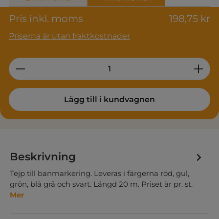
Pris inkl. moms
198,75 kr
Priserna är utan fraktkostnader
Product Quantity: Enter the desired am
Lägg till i kundvagnen
Beskrivning
Tejp till banmarkering. Leveras i färgerna röd, gul,
grön, blå grå och svart. Längd 20 m. Priset är pr. st.
Mer