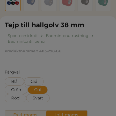
Tejp till hallgolv 38 mm
Sport och idrott
Badmintonutrustning
Badmintontillbehör
Produktnummer:
A03-298-GU
Välj
Färgval
Blå
Grå
Grön
Gul
Röd
Svart
Exkl. moms
Inkl. moms