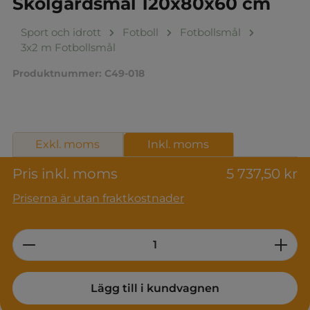
Skolgårdsmål 120x80x60 cm
Sport och idrott
Fotboll
Fotbollsmål
3x2 m Fotbollsmål
Produktnummer:
C49-018
Exkl. moms
Inkl. moms
Pris inkl. moms
5 737,50 kr
Priserna är utan fraktkostnader
Product Quantity: Enter the desired am
Lägg till i kundvagnen