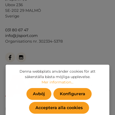
Ubox 236
SE-202 29 MALMÖ
Sverige
031 80 67 47
info@jisport.com
Organisations nr. 302334-5378
Denna webbplats använder cookies för att
säkerställa bästa möjliga upplevelse.
Mer information...
Avböj
Konfigurera
Acceptera alla cookies
Eller via vårt
kontaktformulär
.