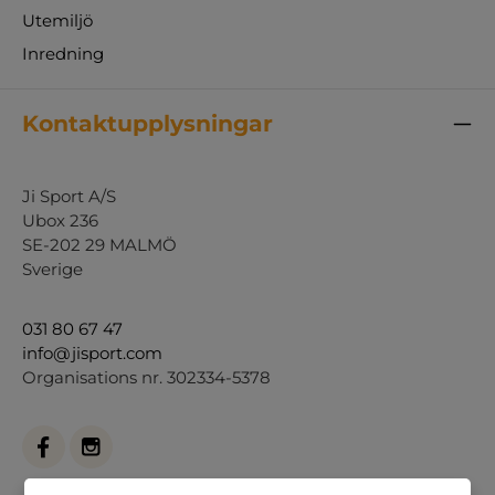
Utemiljö
Inredning
Kontaktupplysningar
Ji Sport A/S
Ubox 236
SE-202 29 MALMÖ
Sverige
031 80 67 47
info@jisport.com
Organisations nr. 302334-5378