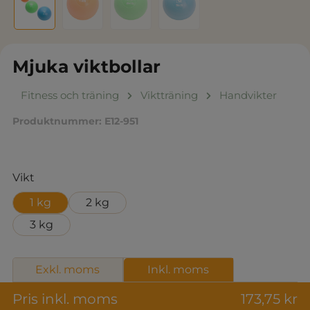
Mjuka viktbollar
Fitness och träning
Viktträning
Handvikter
Produktnummer:
E12-951
Välj
Vikt
1 kg
2 kg
3 kg
Exkl. moms
Inkl. moms
Pris inkl. moms
173,75 kr