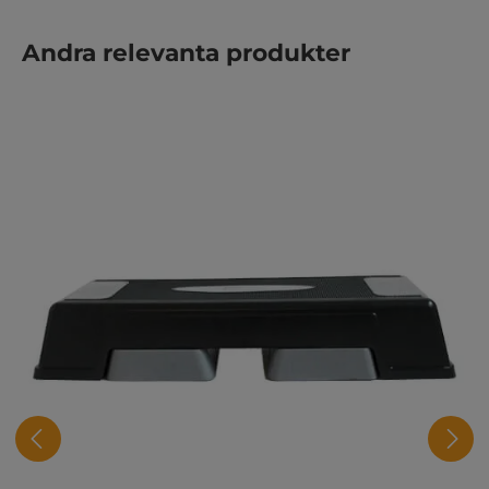
Hoppa över produktgalleri
Andra relevanta produkter