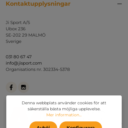
Kontaktupplysningar
Ji Sport A/S
Ubox 236
SE-202 29 MALMÖ
Sverige
031 80 67 47
info@jisport.com
Organisations nr. 302334-5378
Denna webbplats använder cookies för att
säkerställa bästa möjliga upplevelse.
Mer information...
Avböj
Konfigurera