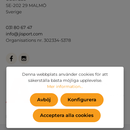
SE-202 29 MALMÖ
Sverige
031 80 67 47
info@jisport.com
Organisations nr. 302334-5378
Denna webbplats använder cookies för att
säkerställa bästa möjliga upplevelse.
Mer information...
Avböj
Konfigurera
Acceptera alla cookies
Eller via vårt
kontaktformulär
.