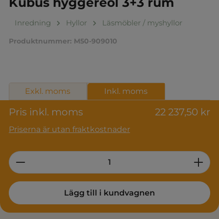
Kubus hyggereol 3+3 rum
Inredning
Hyllor
Läsmöbler / myshyllor
Produktnummer:
M50-909010
Exkl. moms
Inkl. moms
Pris inkl. moms
22 237,50 kr
Priserna är utan fraktkostnader
Product Quantity: Enter the desired am
Lägg till i kundvagnen