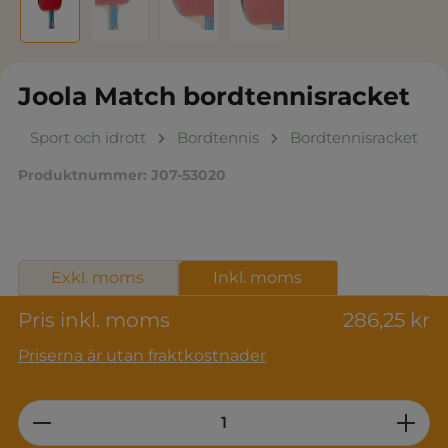
Joola Match bordtennisracket
Sport och idrott
Bordtennis
Bordtennisracket
Produktnummer:
J07-53020
Exkl. moms
Inkl. moms
Pris inkl. moms
286,25 kr
Priserna är utan fraktkostnader
Product Quantity: Enter the desired am