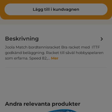
Lägg till i kundvagnen
Beskrivning
Joola Match bordtennisracket Bra racket med ITTF
godkänd beläggning. Racket till såväl hobbyspelaren
som erfarna. Speed 82,…
Mer
Hoppa över produktgalleri
Andra relevanta produkter