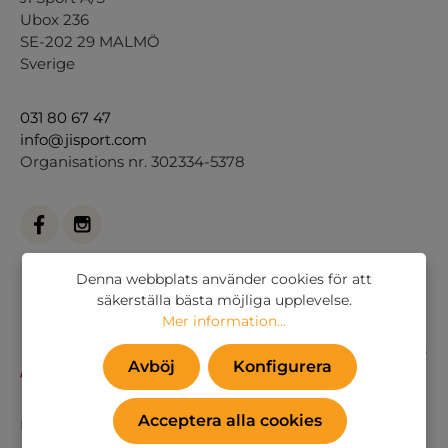
Ubox 236
SE-202 29 MALMÖ
Sverige
031 80 67 47
info@jisport.com
Organisations nr. 302334-5378
Denna webbplats använder cookies för att
säkerställa bästa möjliga upplevelse.
Mer information...
Avböj
Konfigurera
Acceptera alla cookies
Eller via vårt
kontaktformulär
.