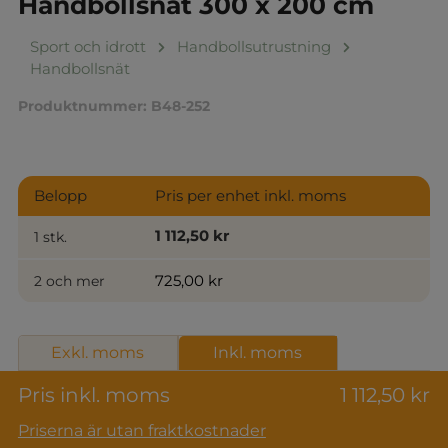
Handbollsnät 300 x 200 cm
Sport och idrott
Handbollsutrustning
Handbollsnät
Produktnummer:
B48-252
Belopp
Pris per enhet inkl. moms
1 112,50 kr
1 stk.
725,00 kr
2 och mer
Exkl. moms
Inkl. moms
Pris inkl. moms
1 112,50 kr
Priserna är utan fraktkostnader