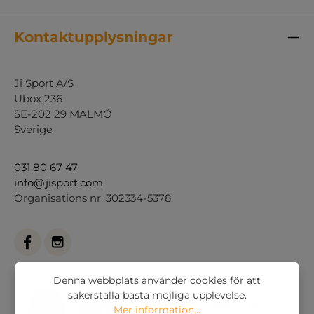
Kontaktupplysningar
Ji Sport A/S
Ubox 236
SE-202 29 MALMÖ
Sverige
031 80 67 47
info@jisport.com
Organisations nr. 302334-5378
Denna webbplats använder cookies för att
säkerställa bästa möjliga upplevelse.
Mer information...