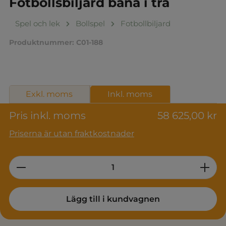
Fotbollsbiljard bana i trä
Spel och lek
Bollspel
Fotbollbiljard
Produktnummer:
C01-188
Exkl. moms
Inkl. moms
Pris inkl. moms
58 625,00 kr
Priserna är utan fraktkostnader
Product Quantity: Enter the desired am
Lägg till i kundvagnen