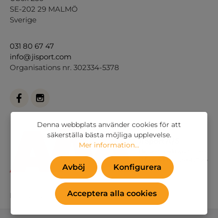
SE-202 29 MALMÖ
Sverige
031 80 67 47
info@jisport.com
Organisations nr. 302334-5378
Denna webbplats använder cookies för att
säkerställa bästa möjliga upplevelse.
Mer information...
Avböj
Konfigurera
Acceptera alla cookies
Eller via vårt
kontaktformulär
.