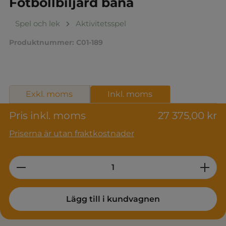
Fotbollbiljard bana
Spel och lek
Aktivitetsspel
Produktnummer:
C01-189
Exkl. moms
Inkl. moms
Pris inkl. moms
27 375,00 kr
Priserna är utan fraktkostnader
Product Quantity: Enter the desired am
Lägg till i kundvagnen