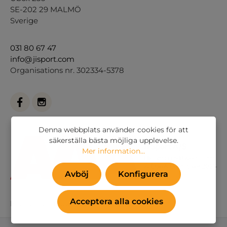
SE-202 29 MALMÖ
Sverige
031 80 67 47
info@jisport.com
Organisations nr. 302334-5378
Denna webbplats använder cookies för att
säkerställa bästa möjliga upplevelse.
Mer information...
Avböj
Konfigurera
Acceptera alla cookies
Eller via vårt
kontaktformulär
.