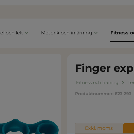
el och lek
Motorik och inlärning
Fitness o
Finger exp
Fitness och träning
Te
Produktnummer:
E23-293
Exkl. moms