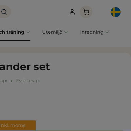
Varukorgen innehåller
ch träning
Utemiljö
Inredning
ander set
rapi
Fysioterapi
Inkl. moms