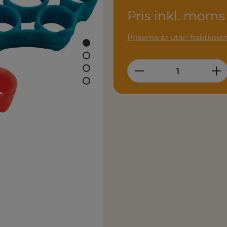
Pris inkl. moms
Priserna är utan fraktkost
Product Quantity