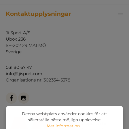
Kontaktupplysningar
Ji Sport A/S
Ubox 236
SE-202 29 MALMÖ
Sverige
031 80 67 47
info@jisport.com
Organisations nr. 302334-5378
Denna webbplats använder cookies för att
säkerställa bästa möjliga upplevelse.
Mer information...