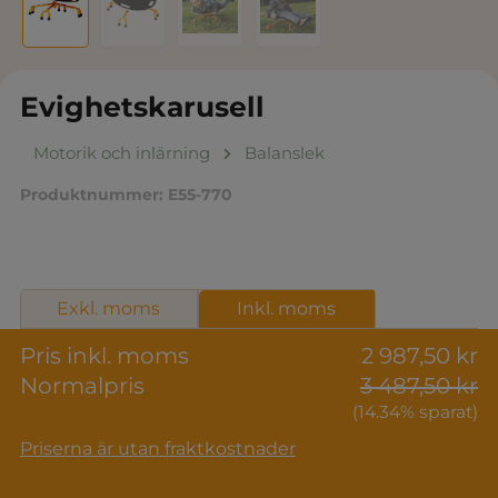
Evighetskarusell
Motorik och inlärning
Balanslek
Produktnummer:
E55-770
Exkl. moms
Inkl. moms
Pris inkl. moms
2 987,50 kr
Normalpris
3 487,50 kr
(14.34% sparat)
Priserna är utan fraktkostnader