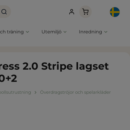
Varukorgen innehåller
och träning
Utemiljö
Inredning
ess 2.0 Stripe lagset
0+2
ollsutrustning
Överdragströjor och spelarkläder