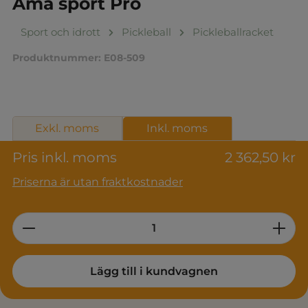
Ama sport Pro
Sport och idrott
Pickleball
Pickleballracket
Produktnummer:
E08-509
Exkl. moms
Inkl. moms
Pris inkl. moms
2 362,50 kr
Priserna är utan fraktkostnader
Product Quantity: Enter the desired am
Lägg till i kundvagnen