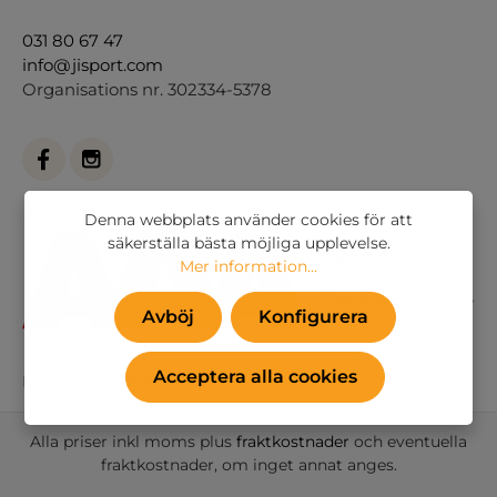
031 80 67 47
info@jisport.com
Organisations nr. 302334-5378
Denna webbplats använder cookies för att
säkerställa bästa möjliga upplevelse.
Mer information...
Avböj
Konfigurera
Acceptera alla cookies
Eller via vårt
kontaktformulär
.
Alla priser inkl moms plus
fraktkostnader
och eventuella
fraktkostnader, om inget annat anges.