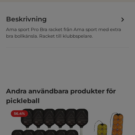
Beskrivning
Ama sport Pro Bra racket från Ama sport med extra
bra bollkänsla. Racket till klubbspelare.
Hoppa över produktgalleri
Andra användbara produkter för
pickleball
56.4%