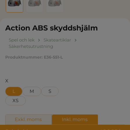
Action ABS skyddshjälm
Spel och lek
Skateartiklar
Säkerhetsutrustning
Produktnummer:
E36-551-L
Välj
X
L
M
S
XS
Exkl. moms
Inkl. moms