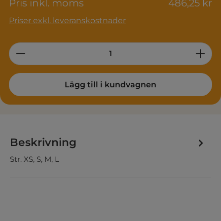
Pris inkl. moms
486,25 kr
Priser exkl. leveranskostnader
Product Quantity: Enter the desired am
Lägg till i kundvagnen
Beskrivning
Str. XS, S, M, L