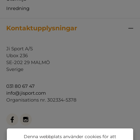
Inredning
Kontaktupplysningar
Ji Sport A/S
Ubox 236
SE-202 29 MALMÖ
Sverige
031 80 67 47
info@jisport.com
Organisations nr. 302334-5378
Denna webbplats använder cookies för att