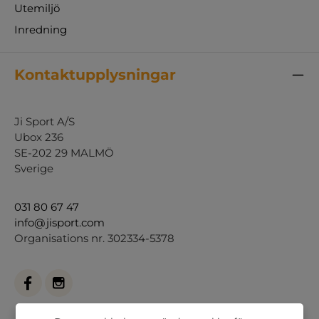
Utemiljö
Inredning
Kontaktupplysningar
Ji Sport A/S
Ubox 236
SE-202 29 MALMÖ
Sverige
031 80 67 47
info@jisport.com
Organisations nr. 302334-5378